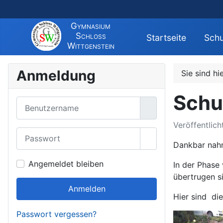
Gymnasium
Schloss
Startseite
Schu
Wittgenstein
Anmeldung
Sie sind hi
Schu
Benutzername
Veröffentlic
Passwort
Passwort anzeigen
Dankbar nahm
Angemeldet bleiben
In der Phase
übertrugen s
Anmelden
Hier sind die
Passwort vergessen?