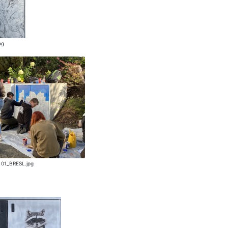
pg
01_BRESL.jpg