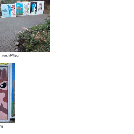
von_MW.jpg
pg