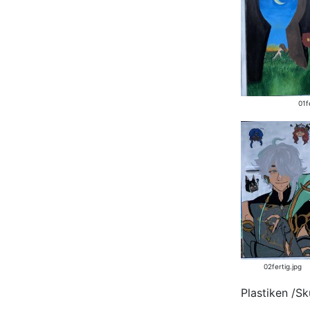
01f
02fertig.jpg
Plastiken /Sk