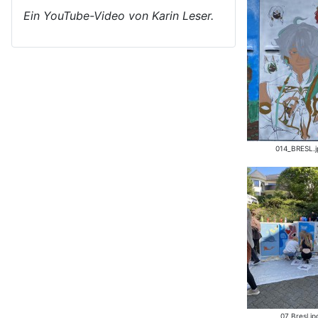
Ein YouTube-Video von Karin Leser.
014_BRESL.j
07_Bresl.jp