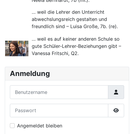
Neela Bernhardt, 7b (mi.).
… weil die Lehrer den Unterricht
abwechslungsreich gestalten und
freundlich sind – Luisa Große, 7b. (re).
… weil es auf keiner anderen Schule so
gute Schüler-Lehrer-Beziehungen gibt –
Vanessa Fritschi, Q2.
Anmeldung
Benutzername
Passwort
Passwor
Angemeldet bleiben