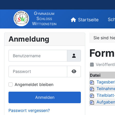
Gymnasium
Schloss
Sch
Startseite
Wittgenstein
Anmeldung
Sie sind hi
Form
Benutzername
Veröffentl
Passwort
Datei
Passwort anzeigen
Tagesberi
Angemeldet bleiben
Teilnahm
Titelblatt
Anmelden
Aufgaben
Passwort vergessen?