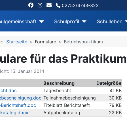
02752/4743-322
ulgemeinschaft
Schulprofil
Schulleben
er:
Startseite
Formulare
Betriebspraktikum
ulare für das Praktikum
icht: 15. Januar 2014
Beschreibung
Dateigröße
cht.doc
Tagesbericht
41 KB
ebescheinigung.doc
Teilnahmebescheinigung
30 KB
-Berichtsheft.doc
Titelblatt Berichtsheft
79 KB
katalog.docx
Aufgabenkatalog
22 KB