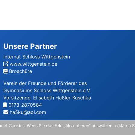
Unsere Partner
Internat Schloss Wittgenstein
www.wittgenstein.de
Broschüre
Verein der Freunde und Förderer des
Gymnasiums Schloss Wittgenstein e.V.
Vorsitzende: Elisabeth Haßler-Kuschka
0173-2870584
ha5ku@aol.com
Realschule Schloss Wittgenstein
et Cookies. Wenn Sie das Feld „Akzeptieren“ auswählen, erklären Si
www.realschule-schloss-wittgenstein.de